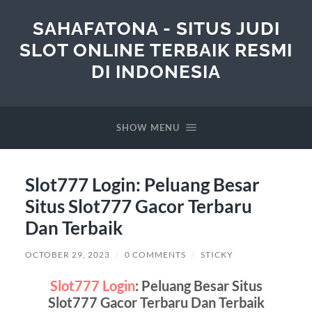
SAHAFATONA - SITUS JUDI
SLOT ONLINE TERBAIK RESMI
DI INDONESIA
SHOW MENU
Slot777 Login: Peluang Besar
Situs Slot777 Gacor Terbaru
Dan Terbaik
OCTOBER 29, 2023
/
0 COMMENTS
/
STICKY
Slot777 Login
: Peluang Besar Situs
Slot777 Gacor Terbaru Dan Terbaik