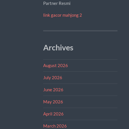
Partner Resmi
link gacor mahjong 2
Archives
August 2026
July 2026
June 2026
May 2026
April 2026
March 2026