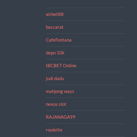
airbet88
baccarat
CafeFontana
depo 10k
IBCBET Online
judi dadu
mahjong ways
nexus slot
RAJANAGA99
roulette