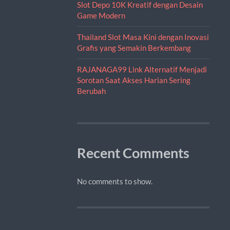
Slot Depo 10K Kreatif dengan Desain
Game Modern
Thailand Slot Masa Kini dengan Inovasi
Grafis yang Semakin Berkembang
RAJANAGA99 Link Alternatif Menjadi
Sorotan Saat Akses Harian Sering
Berubah
Recent Comments
No comments to show.