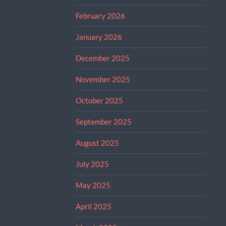
February 2026
January 2026
December 2025
November 2025
October 2025
September 2025
August 2025
July 2025
May 2025
April 2025