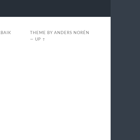
RBAIK
THEME BY
ANDERS NORÉN
—
UP ↑