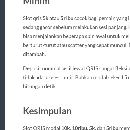
Minim
Slot qris
5k
atau
5 ribu
cocok bagi pemain yang 
sedang gacor sebelum melakukan sesi panjang. 
bisa menjalankan beberapa spin awal untuk meli
berturut-turut atau scatter yang cepat muncul. 
ditambah.
Deposit nominal kecil lewat QRIS sangat fleksib
tidak ada proses rumit. Bahkan modal sekecil 5
hitungan detik.
Kesimpulan
Slot QRIS modal
10k
,
10ribu
,
5k
, dan
5ribu
memb