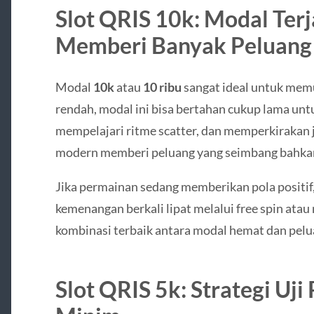
Slot QRIS 10k: Modal Ter
Memberi Banyak Peluang
Modal
10k
atau
10 ribu
sangat ideal untuk memu
rendah, modal ini bisa bertahan cukup lama un
mempelajari ritme scatter, dan memperkirakan 
modern memberi peluang yang seimbang bahkan
Jika permainan sedang memberikan pola positif,
kemenangan berkali lipat melalui free spin atau
kombinasi terbaik antara modal hemat dan pelu
Slot QRIS 5k: Strategi Uj