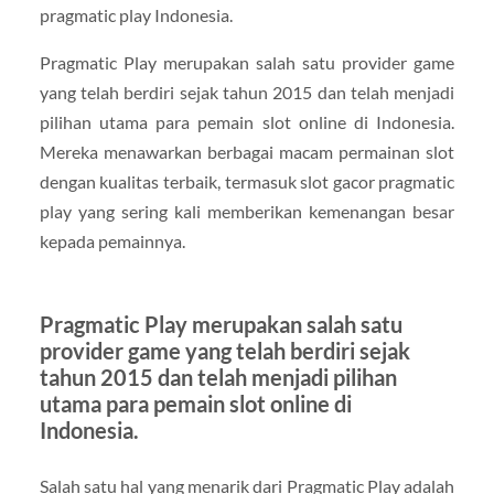
pragmatic play Indonesia.
Pragmatic Play merupakan salah satu provider game
yang telah berdiri sejak tahun 2015 dan telah menjadi
pilihan utama para pemain slot online di Indonesia.
Mereka menawarkan berbagai macam permainan slot
dengan kualitas terbaik, termasuk slot gacor pragmatic
play yang sering kali memberikan kemenangan besar
kepada pemainnya.
Pragmatic Play merupakan salah satu
provider game yang telah berdiri sejak
tahun 2015 dan telah menjadi pilihan
utama para pemain slot online di
Indonesia.
Salah satu hal yang menarik dari Pragmatic Play adalah