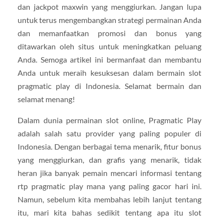
dan jackpot maxwin yang menggiurkan. Jangan lupa
untuk terus mengembangkan strategi permainan Anda
dan memanfaatkan promosi dan bonus yang
ditawarkan oleh situs untuk meningkatkan peluang
Anda. Semoga artikel ini bermanfaat dan membantu
Anda untuk meraih kesuksesan dalam bermain slot
pragmatic play di Indonesia. Selamat bermain dan
selamat menang!
Dalam dunia permainan slot online, Pragmatic Play
adalah salah satu provider yang paling populer di
Indonesia. Dengan berbagai tema menarik, fitur bonus
yang menggiurkan, dan grafis yang menarik, tidak
heran jika banyak pemain mencari informasi tentang
rtp pragmatic play mana yang paling gacor hari ini.
Namun, sebelum kita membahas lebih lanjut tentang
itu, mari kita bahas sedikit tentang apa itu slot