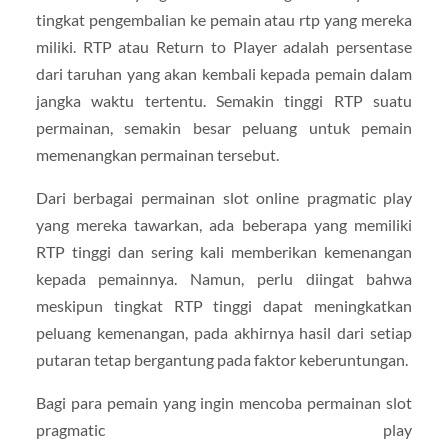
tingkat pengembalian ke pemain atau rtp yang mereka
miliki. RTP atau Return to Player adalah persentase
dari taruhan yang akan kembali kepada pemain dalam
jangka waktu tertentu. Semakin tinggi RTP suatu
permainan, semakin besar peluang untuk pemain
memenangkan permainan tersebut.
Dari berbagai permainan slot online pragmatic play
yang mereka tawarkan, ada beberapa yang memiliki
RTP tinggi dan sering kali memberikan kemenangan
kepada pemainnya. Namun, perlu diingat bahwa
meskipun tingkat RTP tinggi dapat meningkatkan
peluang kemenangan, pada akhirnya hasil dari setiap
putaran tetap bergantung pada faktor keberuntungan.
Bagi para pemain yang ingin mencoba permainan slot
pragmatic play