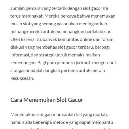
Jumlah pemain yang tertarik dengan slot gacor ini
terus meningkat. Mereka percaya bahwa menemukan
mesin slot yang sedang gacor akan meningkatkan
peluang mereka untuk memenangkan hadiah besar.
Oleh karena itu, banyak komunitas online dan forum
diskusi yang membahas slot gacor terbaru, berbagi
informasi, dan strategi untuk memaksimalkan
kemenangan. Bagi para pemburu jackpot, mengetahui
slot gacor adalah langkah pertama untuk meraih
kesuksesan.
Cara Menemukan Slot Gacor
Menemukan slot gacor bukanlah hal yang mudah,
namun ada beberapa metode yang dapat membantu