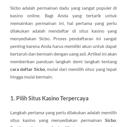
Sicbo adalah permainan dadu yang sangat populer di
kasino online. Bagi Anda yang tertarik untuk
memainkan permainan ini, hal pertama yang perlu
dilakukan adalah mendaftar di situs kasino yang
menyediakan Sicbo. Proses pendaftaran ini sangat
penting karena Anda harus memiliki akun untuk dapat
bertaruh dan bermain dengan uang asli. Artikel ini akan
memberikan panduan langkah demi langkah tentang
cara daftar Sicbo
, mulai dari memilih situs yang tepat
hingga mulai bermain.
1.
Pilih Situs Kasino Terpercaya
Langkah pertama yang perlu dilakukan adalah memilih
situs kasino yang menyediakan permainan
Sicbo
.