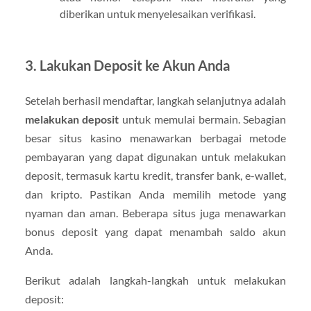
diberikan untuk menyelesaikan verifikasi.
3.
Lakukan Deposit ke Akun Anda
Setelah berhasil mendaftar, langkah selanjutnya adalah
melakukan deposit
untuk memulai bermain. Sebagian
besar situs kasino menawarkan berbagai metode
pembayaran yang dapat digunakan untuk melakukan
deposit, termasuk kartu kredit, transfer bank, e-wallet,
dan kripto. Pastikan Anda memilih metode yang
nyaman dan aman. Beberapa situs juga menawarkan
bonus deposit yang dapat menambah saldo akun
Anda.
Berikut adalah langkah-langkah untuk melakukan
deposit: