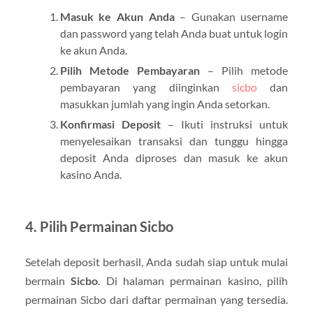
Masuk ke Akun Anda
– Gunakan username
dan password yang telah Anda buat untuk login
ke akun Anda.
Pilih Metode Pembayaran
– Pilih metode
pembayaran yang diinginkan
sicbo
dan
masukkan jumlah yang ingin Anda setorkan.
Konfirmasi Deposit
– Ikuti instruksi untuk
menyelesaikan transaksi dan tunggu hingga
deposit Anda diproses dan masuk ke akun
kasino Anda.
4.
Pilih Permainan Sicbo
Setelah deposit berhasil, Anda sudah siap untuk mulai
bermain
Sicbo
. Di halaman permainan kasino, pilih
permainan Sicbo dari daftar permainan yang tersedia.