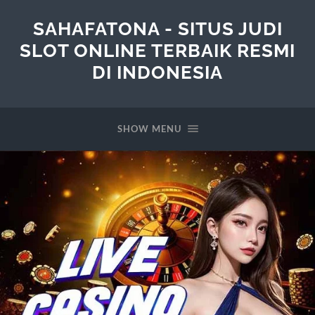
SAHAFATONA - SITUS JUDI
SLOT ONLINE TERBAIK RESMI
DI INDONESIA
SHOW MENU