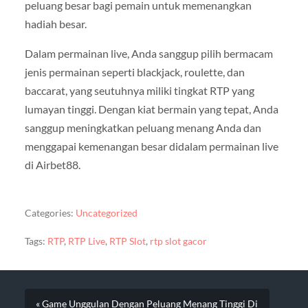
peluang besar bagi pemain untuk memenangkan
hadiah besar.
Dalam permainan live, Anda sanggup pilih bermacam
jenis permainan seperti blackjack, roulette, dan
baccarat, yang seutuhnya miliki tingkat RTP yang
lumayan tinggi. Dengan kiat bermain yang tepat, Anda
sanggup meningkatkan peluang menang Anda dan
menggapai kemenangan besar didalam permainan live
di Airbet88.
Categories:
Uncategorized
Tags:
RTP
,
RTP Live
,
RTP Slot
,
rtp slot gacor
« Game Unggulan Dengan Peluang Menang Tinggi Di