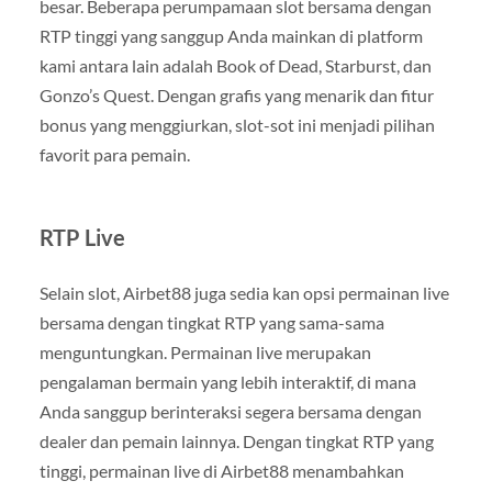
besar. Beberapa perumpamaan slot bersama dengan
RTP tinggi yang sanggup Anda mainkan di platform
kami antara lain adalah Book of Dead, Starburst, dan
Gonzo’s Quest. Dengan grafis yang menarik dan fitur
bonus yang menggiurkan, slot-sot ini menjadi pilihan
favorit para pemain.
RTP Live
Selain slot, Airbet88 juga sedia kan opsi permainan live
bersama dengan tingkat RTP yang sama-sama
menguntungkan. Permainan live merupakan
pengalaman bermain yang lebih interaktif, di mana
Anda sanggup berinteraksi segera bersama dengan
dealer dan pemain lainnya. Dengan tingkat RTP yang
tinggi, permainan live di Airbet88 menambahkan