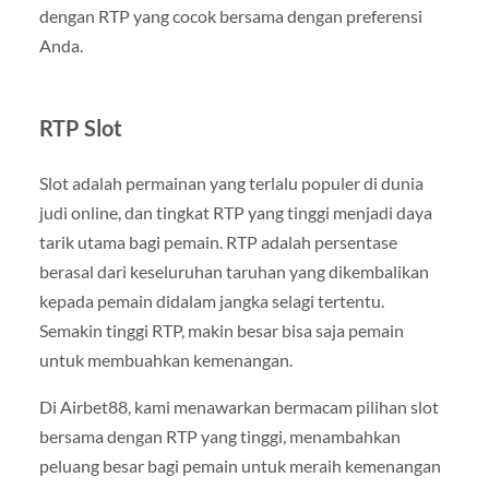
dengan RTP yang cocok bersama dengan preferensi
Anda.
RTP Slot
Slot adalah permainan yang terlalu populer di dunia
judi online, dan tingkat RTP yang tinggi menjadi daya
tarik utama bagi pemain. RTP adalah persentase
berasal dari keseluruhan taruhan yang dikembalikan
kepada pemain didalam jangka selagi tertentu.
Semakin tinggi RTP, makin besar bisa saja pemain
untuk membuahkan kemenangan.
Di Airbet88, kami menawarkan bermacam pilihan slot
bersama dengan RTP yang tinggi, menambahkan
peluang besar bagi pemain untuk meraih kemenangan