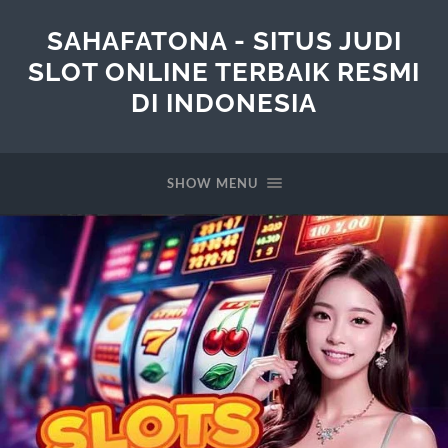
SAHAFATONA - SITUS JUDI
SLOT ONLINE TERBAIK RESMI
DI INDONESIA
SHOW MENU