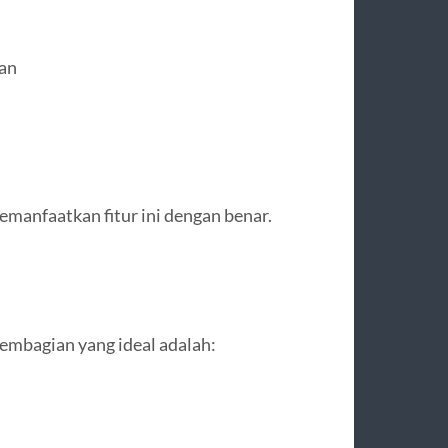
an
manfaatkan fitur ini dengan benar.
Pembagian yang ideal adalah: