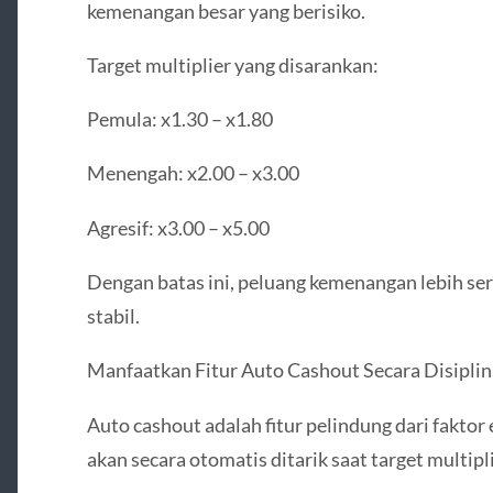
kemenangan besar yang berisiko.
Target multiplier yang disarankan:
Pemula: x1.30 – x1.80
Menengah: x2.00 – x3.00
Agresif: x3.00 – x5.00
Dengan batas ini, peluang kemenangan lebih ser
stabil.
Manfaatkan Fitur Auto Cashout Secara Disiplin
Auto cashout adalah fitur pelindung dari faktor
akan secara otomatis ditarik saat target multipli