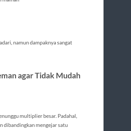
isadari, namun dampaknya sangat
ceman agar Tidak Mudah
menunggu multiplier besar. Padahal,
an dibandingkan mengejar satu