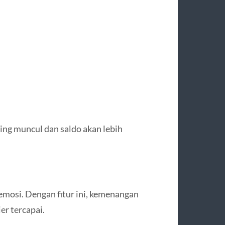
ing muncul dan saldo akan lebih
 emosi. Dengan fitur ini, kemenangan
er tercapai.