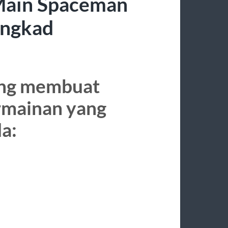
 Main Spaceman
ungkad
yang membuat
rmainan yang
a: