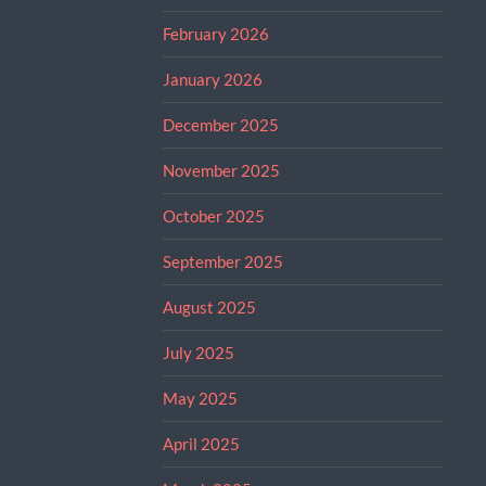
February 2026
January 2026
December 2025
November 2025
October 2025
September 2025
August 2025
July 2025
May 2025
April 2025