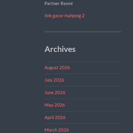
Partner Resmi
link gacor mahjong 2
Archives
August 2026
July 2026
June 2026
May 2026
April 2026
March 2026