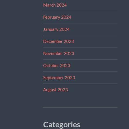
March 2024
February 2024
January 2024
December 2023
November 2023
October 2023
September 2023
August 2023
Categories