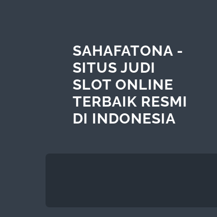
SAHAFATONA -
SITUS JUDI
SLOT ONLINE
TERBAIK RESMI
DI INDONESIA