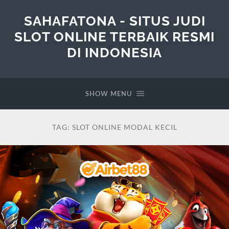
SAHAFATONA - SITUS JUDI
SLOT ONLINE TERBAIK RESMI
DI INDONESIA
SHOW MENU
TAG:
SLOT ONLINE MODAL KECIL