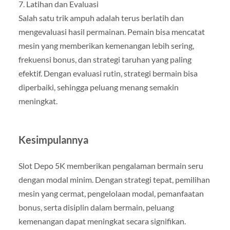
7. Latihan dan Evaluasi
Salah satu trik ampuh adalah terus berlatih dan
mengevaluasi hasil permainan. Pemain bisa mencatat
mesin yang memberikan kemenangan lebih sering,
frekuensi bonus, dan strategi taruhan yang paling
efektif. Dengan evaluasi rutin, strategi bermain bisa
diperbaiki, sehingga peluang menang semakin
meningkat.
Kesimpulannya
Slot Depo 5K memberikan pengalaman bermain seru
dengan modal minim. Dengan strategi tepat, pemilihan
mesin yang cermat, pengelolaan modal, pemanfaatan
bonus, serta disiplin dalam bermain, peluang
kemenangan dapat meningkat secara signifikan.