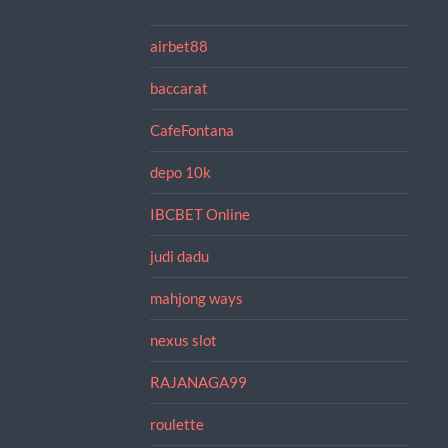
airbet88
baccarat
CafeFontana
depo 10k
IBCBET Online
judi dadu
mahjong ways
nexus slot
RAJANAGA99
roulette