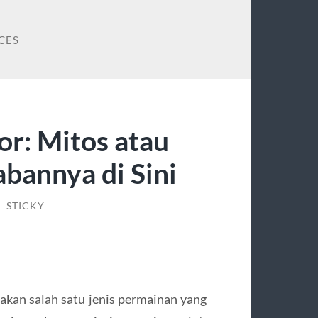
CES
or: Mitos atau
bannya di Sini
/
STICKY
akan salah satu jenis permainan yang