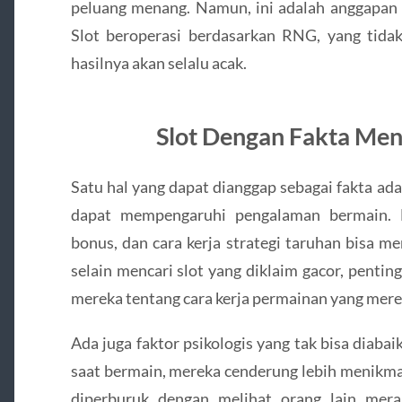
peluang menang. Namun, ini adalah anggapan y
Slot beroperasi berdasarkan RNG, yang tidak
hasilnya akan selalu acak.
Slot Dengan Fakta Me
Satu hal yang dapat dianggap sebagai fakta a
dapat mempengaruhi pengalaman bermain. 
bonus, dan cara kerja strategi taruhan bisa m
selain mencari slot yang diklaim gacor, penti
mereka tentang cara kerja permainan yang merek
Ada juga faktor psikologis yang tak bisa diab
saat bermain, mereka cenderung lebih menikma
diperburuk dengan melihat orang lain mer