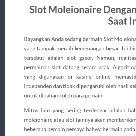
Slot Moleionaire Denga
Saat I
Bayangkan Anda sedang bermain Slot Moleionai
yang tampak meraih kemenangan besar. Ini bi
tersebut adalah slot gacor. Namun, reali
permainan slot datang secara acak. Algori
yang digunakan di kasino online memasti
independen dan tidak dipengaruhi oleh hasil se
untuk dipahami oleh para pemain.
Mitos lain yang sering terdengar adalah ba
moleionaire atau slot lainnya akan memberika
beberapa pemain percaya bahwa bermain pada 