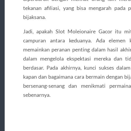
tekanan afiliasi, yang bisa mengarah pada
bijaksana.
Jadi, apakah Slot Moleionaire Gacor itu m
campuran antara keduanya. Ada elemen k
memainkan peranan penting dalam hasil akhir
dalam mengelola ekspektasi mereka dan ti
berdasar. Pada akhirnya, kunci sukses dala
kapan dan bagaimana cara bermain dengan bij
bersenang-senang dan menikmati permain
sebenarnya.