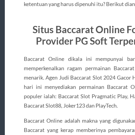
ketentuan yang harus dipenuhi itu? Berikut dia
Situs Baccarat Online F
Provider PG Soft Terpe
Baccarat Online dikala ini mempunyai ba
memperkenalkan ragam permainan Baccarat 
menarik. Agen Judi Baccarat Slot 2024 Gacor H
hari ini menyediakan permainan Baccarat Onl
populer ialah: Baccarat Slot Pragmatic Play, 
Baccarat Slot88, Joker123 dan PlayTech.
Baccarat Online adalah makna yang digunaka
Baccarat yang kerap memberinya pembayara