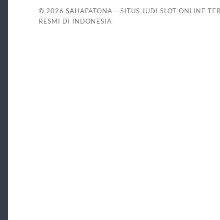
© 2026
SAHAFATONA – SITUS JUDI SLOT ONLINE TE
RESMI DI INDONESIA