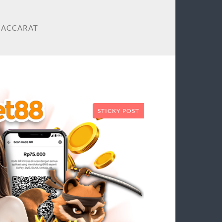
 BACCARAT
STICKY POST