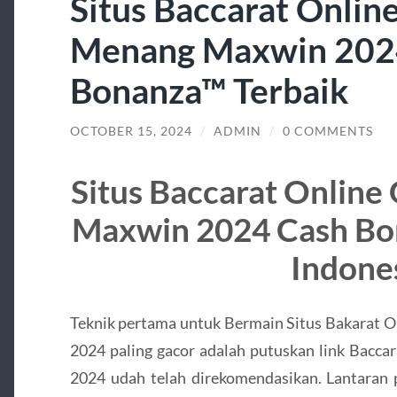
Situs Baccarat Onli
Menang Maxwin 202
Bonanza™ Terbaik
OCTOBER 15, 2024
/
ADMIN
/
0 COMMENTS
Situs Baccarat Onlin
Maxwin 2024 Cash Bon
Indone
Teknik pertama untuk Bermain Situs Bakarat 
2024 paling gacor adalah putuskan link Bac
2024 udah telah direkomendasikan. Lantaran 