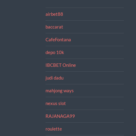
airbet88
baccarat
CafeFontana
depo 10k
IBCBET Online
judi dadu
mahjong ways
nexus slot
RAJANAGA99
roulette