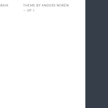
RBAIK
THEME BY
ANDERS NORÉN
—
UP ↑