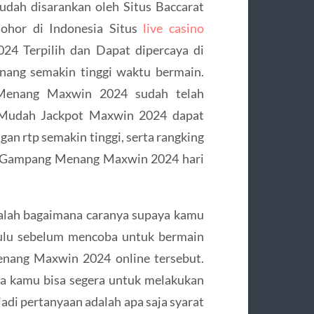
dah disarankan oleh Situs Baccarat
hor di Indonesia Situs
live casino
 Terpilih dan Dapat dipercaya di
enang semakin tinggi waktu bermain.
 Menang Maxwin 2024 sudah telah
k Mudah Jackpot Maxwin 2024 dapat
an rtp semakin tinggi, serta rangking
ne Gampang Menang Maxwin 2024 hari
alah bagaimana caranya supaya kamu
hulu sebelum mencoba untuk bermain
nang Maxwin 2024 online tersebut.
ka kamu bisa segera untuk melakukan
di pertanyaan adalah apa saja syarat