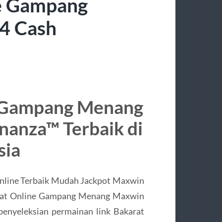
ne Gampang
4 Cash
e Gampang Menang
anza™ Terbaik di
sia
Online Terbaik Mudah Jackpot Maxwin
carat Online Gampang Menang Maxwin
penyeleksian permainan link Bakarat