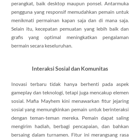
perangkat, baik desktop maupun ponsel. Antarmuka
pengguna yang responsif memudahkan pemain untuk
menikmati permainan kapan saja dan di mana saja.
Selain itu, kecepatan pemuatan yang lebih baik dan
grafis yang optimal meningkatkan pengalaman
bermain secara keseluruhan.
Interaksi Sosial dan Komunitas
Inovasi terbaru tidak hanya berhenti pada aspek
gameplay dan teknologi, tetapi juga mencakup elemen
sosial. Mafia Mayhem kini menawarkan fitur jejaring
sosial yang memungkinkan pemain untuk berinteraksi
dengan teman-teman mereka. Pemain dapat saling
mengirim hadiah, berbagi pencapaian, dan bahkan
bersaing dalam turnamen. Fitur ini merangsang rasa