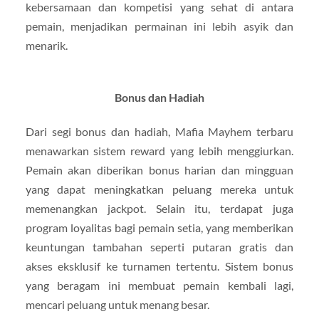
kebersamaan dan kompetisi yang sehat di antara
pemain, menjadikan permainan ini lebih asyik dan
menarik.
Bonus dan Hadiah
Dari segi bonus dan hadiah, Mafia Mayhem terbaru
menawarkan sistem reward yang lebih menggiurkan.
Pemain akan diberikan bonus harian dan mingguan
yang dapat meningkatkan peluang mereka untuk
memenangkan jackpot. Selain itu, terdapat juga
program loyalitas bagi pemain setia, yang memberikan
keuntungan tambahan seperti putaran gratis dan
akses eksklusif ke turnamen tertentu. Sistem bonus
yang beragam ini membuat pemain kembali lagi,
mencari peluang untuk menang besar.