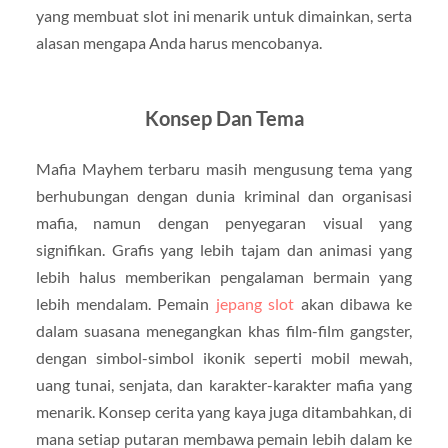
yang membuat slot ini menarik untuk dimainkan, serta
alasan mengapa Anda harus mencobanya.
Konsep Dan Tema
Mafia Mayhem terbaru masih mengusung tema yang
berhubungan dengan dunia kriminal dan organisasi
mafia, namun dengan penyegaran visual yang
signifikan. Grafis yang lebih tajam dan animasi yang
lebih halus memberikan pengalaman bermain yang
lebih mendalam. Pemain
jepang slot
akan dibawa ke
dalam suasana menegangkan khas film-film gangster,
dengan simbol-simbol ikonik seperti mobil mewah,
uang tunai, senjata, dan karakter-karakter mafia yang
menarik. Konsep cerita yang kaya juga ditambahkan, di
mana setiap putaran membawa pemain lebih dalam ke