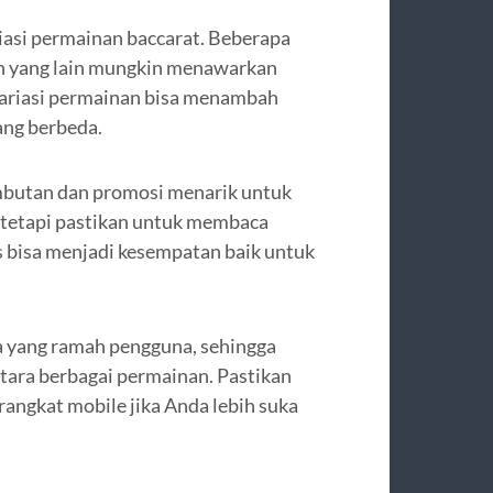
iasi permainan baccarat. Beberapa
an yang lain mungkin menawarkan
Variasi permainan bisa menambah
ng berbeda.
mbutan dan promosi menarik untuk
 tetapi pastikan untuk membaca
s bisa menjadi kesempatan baik untuk
a yang ramah pengguna, sehingga
ara berbagai permainan. Pastikan
rangkat mobile jika Anda lebih suka