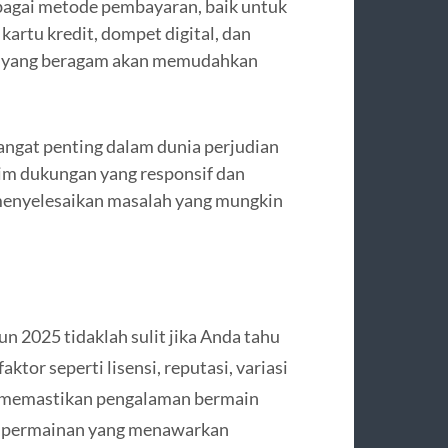
bagai metode pembayaran, baik untuk
artu kredit, dompet digital, dan
an yang beragam akan memudahkan
angat penting dalam dunia perjudian
 tim dukungan yang responsif dan
menyelesaikan masalah yang mungkin
n 2025 tidaklah sulit jika Anda tahu
tor seperti lisensi, reputasi, variasi
t memastikan pengalaman bermain
h permainan yang menawarkan