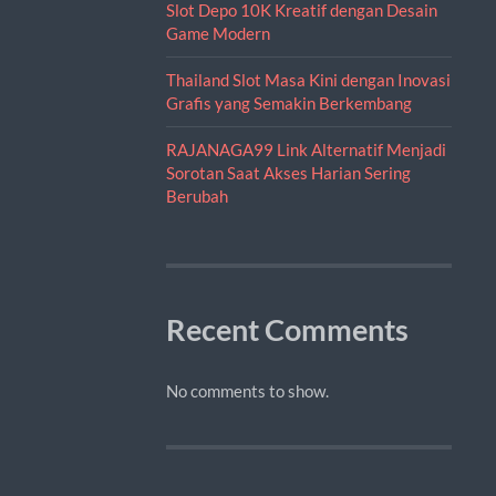
Slot Depo 10K Kreatif dengan Desain
Game Modern
Thailand Slot Masa Kini dengan Inovasi
Grafis yang Semakin Berkembang
RAJANAGA99 Link Alternatif Menjadi
Sorotan Saat Akses Harian Sering
Berubah
Recent Comments
No comments to show.