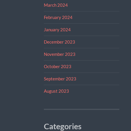
March 2024
February 2024
January 2024
December 2023
November 2023
October 2023
September 2023
August 2023
Categories